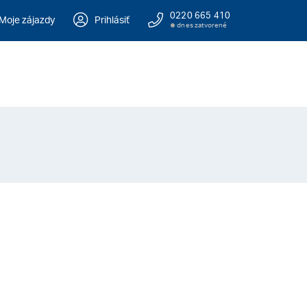
0220 665 410
Moje zájazdy
Prihlásiť
dnes zatvorené