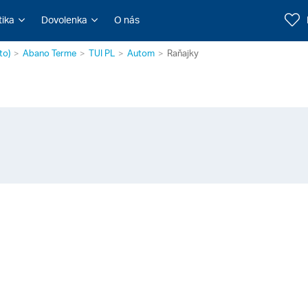
tika
Dovolenka
O nás
to)
Abano Terme
TUI PL
Autom
Raňajky