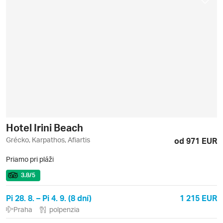
Hotel Irini Beach
Grécko, Karpathos, Afiartis
od 971 EUR
Priamo pri pláži
3.8
/5
Pi 28. 8. – Pi 4. 9. (8 dní)
1 215 EUR
Praha
polpenzia