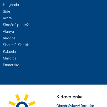
Hurghada
Side
Kréta
Slnečné pobrežie
Alanya
Rhodos
Sharm El Sheikh
Kalábria
Mallorca
Primorsko
K dovolenke
Objednávkový formulár