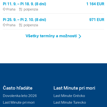
Pi 11. 9. – Pi 18. 9. (8 dní)
1 164 EUR
Praha
polpenzia
Pi 25. 9. – Pi 2. 10. (8 dní)
971 EUR
Praha
polpenzia
Všetky termíny a možnosti
Často hľadáte
Last Minute pri mori
Dovolenka leto 2026
Last Minute Grécko
Last Minute pri mori
Last Minute Turecko