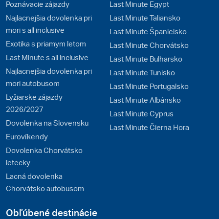
Poznávacie zájazdy
Last Minute Egypt
Najlacnejšia dovolenka pri
Last Minute Taliansko
mori s all inclusive
Last Minute Španielsko
Exotika s priamym letom
Last Minute Chorvátsko
Last Minute s all inclusive
Last Minute Bulharsko
Najlacnejšia dovolenka pri
Last Minute Tunisko
mori autobusom
Last Minute Portugalsko
Lyžiarske zájazdy
Last Minute Albánsko
2026/2027
Last Minute Cyprus
Dovolenka na Slovensku
Last Minute Čierna Hora
Eurovíkendy
Dovolenka Chorvátsko
letecky
Lacná dovolenka
Chorvátsko autobusom
Obľúbené destinácie