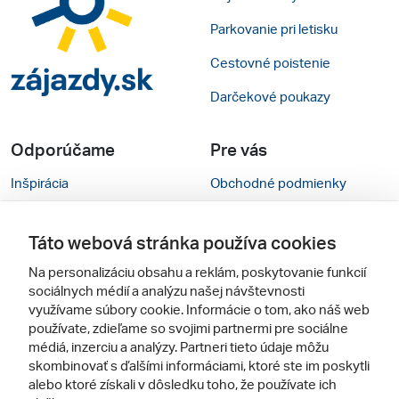
Parkovanie pri letisku
Cestovné poistenie
Darčekové poukazy
Odporúčame
Pre vás
Inšpirácia
Obchodné podmienky
Rady na cestu
Kontakty
Táto webová stránka používa cookies
Cestovné kancelárie
Nastavenie cookies
Na personalizáciu obsahu a reklám, poskytovanie funkcií
Zájezdy.cz
Mobilná verzia webu
sociálnych médií a analýzu našej návštevnosti
využívame súbory cookie. Informácie o tom, ako náš web
používate, zdieľame so svojimi partnermi pre sociálne
Sledujte nás
médiá, inzerciu a analýzy. Partneri tieto údaje môžu
skombinovať s ďalšími informáciami, ktoré ste im poskytli
alebo ktoré získali v dôsledku toho, že používate ich