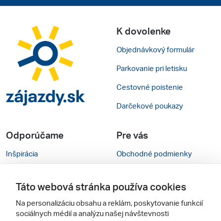
K dovolenke
Objednávkový formulár
Parkovanie pri letisku
Cestovné poistenie
Darčekové poukazy
Odporúčame
Pre vás
Inšpirácia
Obchodné podmienky
Rady na cestu
Kontakty
Táto webová stránka používa cookies
Cestovné kancelárie
Nastavenie cookies
Na personalizáciu obsahu a reklám, poskytovanie funkcií
Zájezdy.cz
Verzia webu pre PC
sociálnych médií a analýzu našej návštevnosti