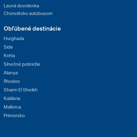
Lacná dovolenka
Chorvátsko autobusom
Obľúbené destinácie
Hurghada
Side
Kréta
Slnečné pobrežie
Alanya
Rhodos
Sharm El Sheikh
Kalábria
Mallorca
Primorsko