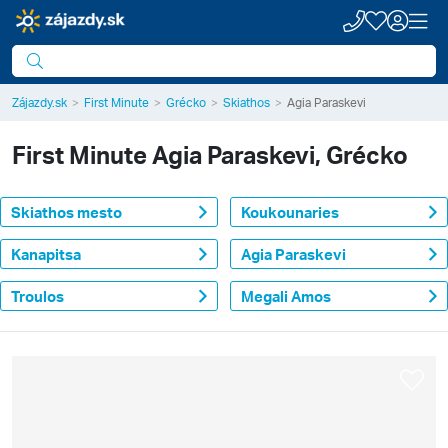
Zájazdy.sk
First Minute
Grécko
Skiathos
Agia Paraskevi
First Minute
Agia Paraskevi, Grécko
Skiathos mesto
Koukounaries
Kanapitsa
Agia Paraskevi
Troulos
Megali Amos