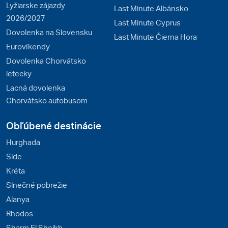
Lyžiarske zájazdy
Last Minute Albánsko
2026/2027
Last Minute Cyprus
Dovolenka na Slovensku
Last Minute Čierna Hora
Eurovíkendy
Dovolenka Chorvátsko
letecky
Lacná dovolenka
Chorvátsko autobusom
Obľúbené destinácie
Hurghada
Side
Kréta
Slnečné pobrežie
Alanya
Rhodos
Sharm El Sheikh