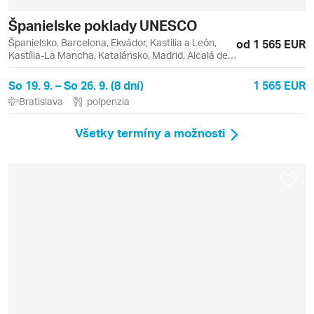
Španielske poklady UNESCO
Španielsko, Barcelona, Ekvádor, Kastília a León,
od 1 565 EUR
Kastília-La Mancha, Katalánsko, Madrid, Alcalá de
Henares, Ávila, Centro, Cuenca, Montserrat, Retiro,
Toledo
So 19. 9. – So 26. 9. (8 dní)
1 565 EUR
Bratislava
polpenzia
Všetky termíny a možnosti