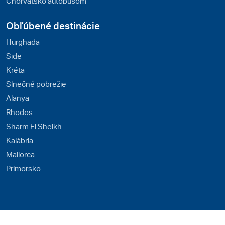
Chorvátsko autobusom
Obľúbené destinácie
Hurghada
Side
Kréta
Slnečné pobrežie
Alanya
Rhodos
Sharm El Sheikh
Kalábria
Mallorca
Primorsko