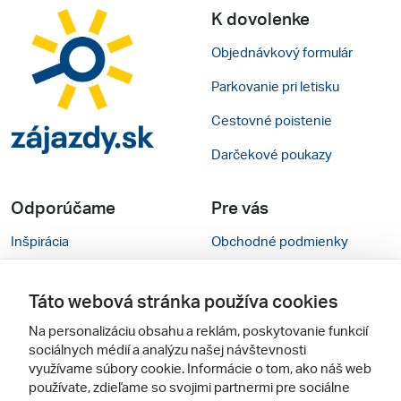
K dovolenke
Objednávkový formulár
Parkovanie pri letisku
Cestovné poistenie
Darčekové poukazy
Odporúčame
Pre vás
Inšpirácia
Obchodné podmienky
Rady na cestu
Kontakty
Táto webová stránka používa cookies
Cestovné kancelárie
Nastavenie cookies
Na personalizáciu obsahu a reklám, poskytovanie funkcií
Zájezdy.cz
Mobilná verzia webu
sociálnych médií a analýzu našej návštevnosti
využívame súbory cookie. Informácie o tom, ako náš web
používate, zdieľame so svojimi partnermi pre sociálne
Sledujte nás