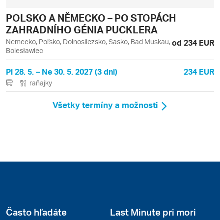
POLSKO A NĚMECKO – PO STOPÁCH
ZAHRADNÍHO GÉNIA PUCKLERA
Nemecko, Poľsko, Dolnosliezsko, Sasko, Bad Muskau,
od 234 EUR
Bolesławiec
Pi 28. 5. – Ne 30. 5. 2027 (3 dni)
234 EUR
raňajky
Všetky termíny a možnosti
Často hľadáte
Last Minute pri mori