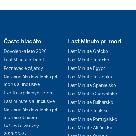
Často hľadáte
Last Minute pri mori
Dovolenka leto 2026
Last Minute Grécko
Last Minute pri mori
Last Minute Turecko
Poznávacie zájazdy
Last Minute Egypt
Najlacnejšia dovolenka pri
Last Minute Taliansko
mori s all inclusive
Last Minute Španielsko
Exotika s priamym letom
Last Minute Chorvátsko
Last Minute s all inclusive
Last Minute Bulharsko
Najlacnejšia dovolenka pri
Last Minute Tunisko
mori autobusom
Last Minute Portugalsko
Lyžiarske zájazdy
Last Minute Albánsko
2026/2027
Last Minute Cyprus