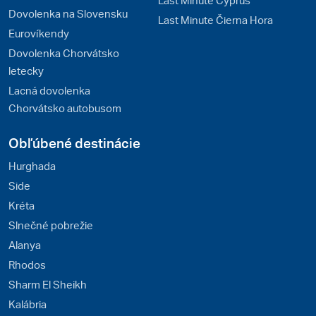
Dovolenka na Slovensku
Last Minute Čierna Hora
Eurovíkendy
Dovolenka Chorvátsko
letecky
Lacná dovolenka
Chorvátsko autobusom
Obľúbené destinácie
Hurghada
Side
Kréta
Slnečné pobrežie
Alanya
Rhodos
Sharm El Sheikh
Kalábria