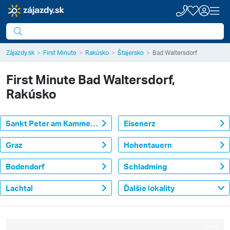
Zájazdy.sk
First Minute
Rakúsko
Štajersko
Bad Waltersdorf
First Minute
Bad Waltersdorf,
Rakúsko
Sankt Peter am Kammersberg
Eisenerz
Graz
Hohentauern
Bodendorf
Schladming
Lachtal
Ďalšie lokality