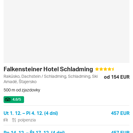
Falkensteiner Hotel Schladming
Rakúsko, Dachstein / Schladming, Schladming, Ski
od 154 EUR
Amadé, Štajersko
500 m od zjazdovky
4.6
/5
Ut 1. 12. – Pi 4. 12. (4 dni)
457 EUR
polpenzia
Po 14. 12. – Št 17. 12. (4 dni)
457 EUR