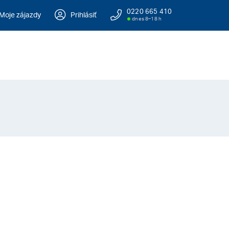
0220 665 410
Moje zájazdy
Prihlásiť
dnes 8–18 h