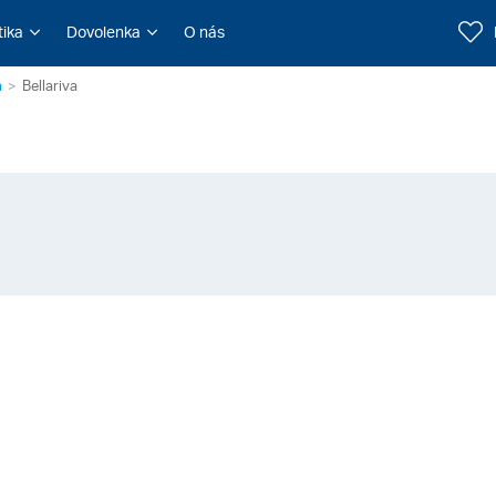
tika
Dovolenka
O nás
a
Bellariva