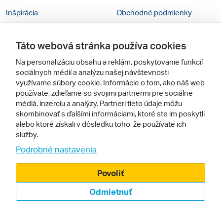
Inšpirácia
Obchodné podmienky
Rady na cestu
Kontakty
Táto webová stránka používa cookies
Cestovné kancelárie
Nastavenie cookies
Na personalizáciu obsahu a reklám, poskytovanie funkcií
Zájezdy.cz
Mobilná verzia webu
sociálnych médií a analýzu našej návštevnosti
využívame súbory cookie. Informácie o tom, ako náš web
používate, zdieľame so svojimi partnermi pre sociálne
Sledujte nás
médiá, inzerciu a analýzy. Partneri tieto údaje môžu
skombinovať s ďalšími informáciami, ktoré ste im poskytli
alebo ktoré získali v dôsledku toho, že používate ich
služby.
Podrobné nastavenia
Povoliť
© 2005 - 2026, Zájazdy.sk,
Odmietnuť
spol. s r.o.