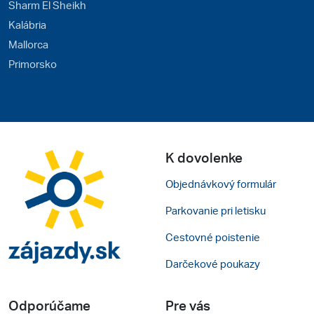
Sharm El Sheikh
Kalábria
Mallorca
Primorsko
K dovolenke
Objednávkový formulár
Parkovanie pri letisku
Cestovné poistenie
Darčekové poukazy
Odporúčame
Pre vás