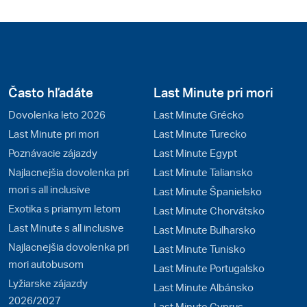
Často hľadáte
Last Minute pri mori
Dovolenka leto 2026
Last Minute Grécko
Last Minute pri mori
Last Minute Turecko
Poznávacie zájazdy
Last Minute Egypt
Najlacnejšia dovolenka pri
Last Minute Taliansko
mori s all inclusive
Last Minute Španielsko
Exotika s priamym letom
Last Minute Chorvátsko
Last Minute s all inclusive
Last Minute Bulharsko
Najlacnejšia dovolenka pri
Last Minute Tunisko
mori autobusom
Last Minute Portugalsko
Lyžiarske zájazdy
Last Minute Albánsko
2026/2027
Last Minute Cyprus