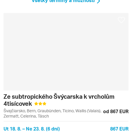
Všetky termíny a možnosti
Ze subtropického Švýcarska k vrcholům
4tisícovek
Švajčiarsko, Bern, Graubünden, Ticino, Wallis (Valais),
od 867 EUR
Zermatt, Celerina, Täsch
Ut 18. 8. – Ne 23. 8. (6 dní)
867 EUR