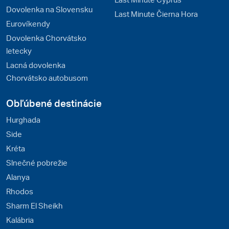
Dovolenka na Slovensku
Last Minute Čierna Hora
Eurovíkendy
Dovolenka Chorvátsko
letecky
Lacná dovolenka
Chorvátsko autobusom
Obľúbené destinácie
Hurghada
Side
Kréta
Slnečné pobrežie
Alanya
Rhodos
Sharm El Sheikh
Kalábria