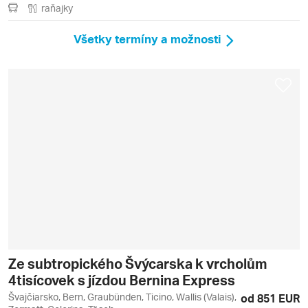
raňajky
Všetky termíny a možnosti
Ze subtropického Švýcarska k vrcholům
4tisícovek s jízdou Bernina Express
Švajčiarsko, Bern, Graubünden, Ticino, Wallis (Valais),
od 851 EUR