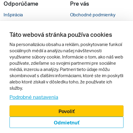
Odporúčame
Pre vás
Inšpirácia
Obchodné podmienky
Rady na cestu
Kontakty
Táto webová stránka používa cookies
Cestovné kancelárie
Nastavenie cookies
Na personalizáciu obsahu a reklám, poskytovanie funkcií
Zájezdy.cz
Mobilná verzia webu
sociálnych médií a analýzu našej návštevnosti
využívame súbory cookie. Informácie o tom, ako náš web
používate, zdieľame so svojimi partnermi pre sociálne
Sledujte nás
médiá, inzerciu a analýzy. Partneri tieto údaje môžu
skombinovať s ďalšími informáciami, ktoré ste im poskytli
alebo ktoré získali v dôsledku toho, že používate ich
služby.
Podrobné nastavenia
Povoliť
© 2005 - 2026, Zájazdy.sk,
Odmietnuť
spol. s r.o.