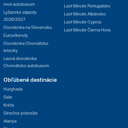
mori autobusom
Last Minute Portugalsko
Lyžiarske zájazdy
Last Minute Albánsko
2026/2027
Last Minute Cyprus
Dovolenka na Slovensku
Last Minute Čierna Hora
Eurovíkendy
Dovolenka Chorvátsko
letecky
Lacná dovolenka
Chorvátsko autobusom
Obľúbené destinácie
Hurghada
Side
Kréta
Slnečné pobrežie
Alanya