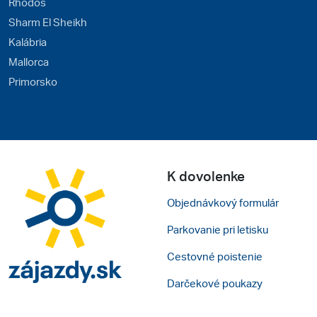
Rhodos
Sharm El Sheikh
Kalábria
Mallorca
Primorsko
K dovolenke
Objednávkový formulár
Parkovanie pri letisku
Cestovné poistenie
Darčekové poukazy