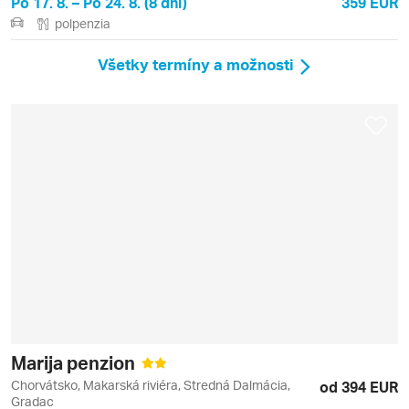
Po 17. 8. – Po 24. 8. (8 dní)
359 EUR
polpenzia
Všetky termíny a možnosti
Marija penzion
Chorvátsko, Makarská riviéra, Stredná Dalmácia,
od 394 EUR
Gradac