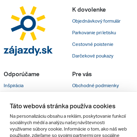
K dovolenke
Objednávkový formulár
Parkovanie pri letisku
Cestovné poistenie
Darčekové poukazy
Odporúčame
Pre vás
Inšpirácia
Obchodné podmienky
Rady na cestu
Kontakty
Táto webová stránka používa cookies
Cestovné kancelárie
Nastavenie cookies
Na personalizáciu obsahu a reklám, poskytovanie funkcií
Zájezdy.cz
Mobilná verzia webu
sociálnych médií a analýzu našej návštevnosti
využívame súbory cookie. Informácie o tom, ako náš web
používate, zdieľame so svojimi partnermi pre sociálne