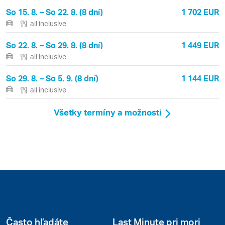
So 15. 8. – So 22. 8. (8 dní)
1 702 EUR
all inclusive
So 22. 8. – So 29. 8. (8 dní)
1 449 EUR
all inclusive
So 29. 8. – So 5. 9. (8 dní)
1 144 EUR
all inclusive
Všetky termíny a možnosti
Často hľadáte
Last Minute pri mori