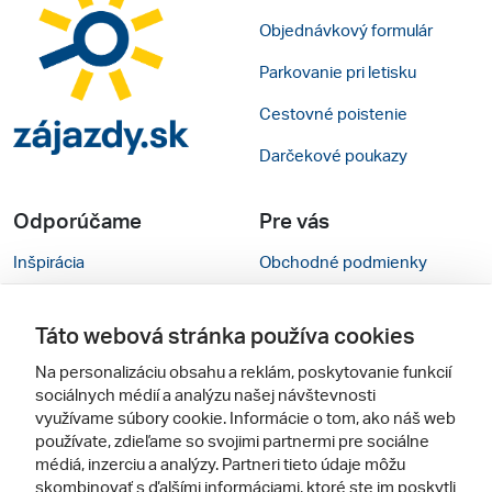
Objednávkový formulár
Parkovanie pri letisku
Cestovné poistenie
Darčekové poukazy
Odporúčame
Pre vás
Inšpirácia
Obchodné podmienky
Rady na cestu
Kontakty
Táto webová stránka používa cookies
Cestovné kancelárie
Nastavenie cookies
Na personalizáciu obsahu a reklám, poskytovanie funkcií
Zájezdy.cz
Mobilná verzia webu
sociálnych médií a analýzu našej návštevnosti
využívame súbory cookie. Informácie o tom, ako náš web
používate, zdieľame so svojimi partnermi pre sociálne
Sledujte nás
médiá, inzerciu a analýzy. Partneri tieto údaje môžu
skombinovať s ďalšími informáciami, ktoré ste im poskytli