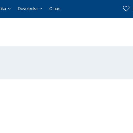
tika
Dovolenka
O nás