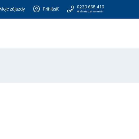
0220 665 410
Moje zájazdy
Prihlásiť
dnes zatvorené