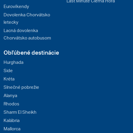
Last Minute Čierna Hora
Eurovíkendy
Dovolenka Chorvátsko
letecky
Lacná dovolenka
Chorvátsko autobusom
Obľúbené destinácie
Hurghada
Side
Kréta
Slnečné pobrežie
Alanya
Rhodos
Sharm El Sheikh
Kalábria
Mallorca