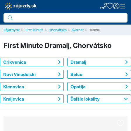
Zájazdy.sk
First Minute
Chorvátsko
Kvarner
Dramalj
First Minute
Dramalj, Chorvátsko
Crikvenica
Dramalj
Novi Vinodolski
Selce
Klenovica
Opatija
Kraljevica
Ďalšie lokality