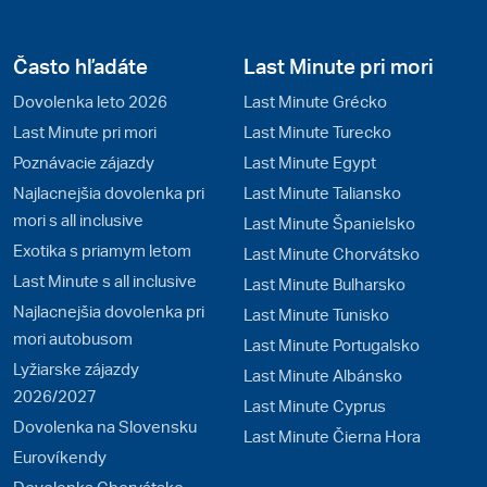
Často hľadáte
Last Minute pri mori
Dovolenka leto 2026
Last Minute Grécko
Last Minute pri mori
Last Minute Turecko
Poznávacie zájazdy
Last Minute Egypt
Najlacnejšia dovolenka pri
Last Minute Taliansko
mori s all inclusive
Last Minute Španielsko
Exotika s priamym letom
Last Minute Chorvátsko
Last Minute s all inclusive
Last Minute Bulharsko
Najlacnejšia dovolenka pri
Last Minute Tunisko
mori autobusom
Last Minute Portugalsko
Lyžiarske zájazdy
Last Minute Albánsko
2026/2027
Last Minute Cyprus
Dovolenka na Slovensku
Last Minute Čierna Hora
Eurovíkendy
Dovolenka Chorvátsko