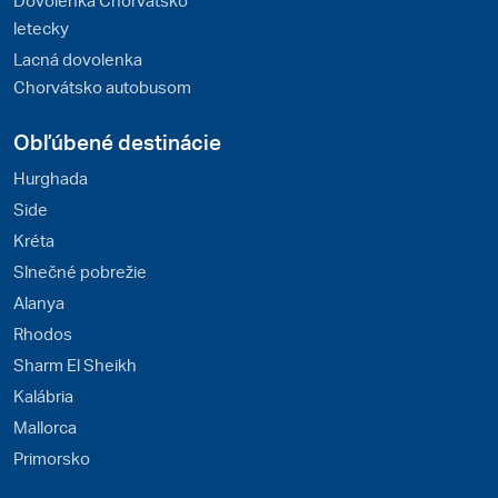
letecky
Lacná dovolenka
Chorvátsko autobusom
Obľúbené destinácie
Hurghada
Side
Kréta
Slnečné pobrežie
Alanya
Rhodos
Sharm El Sheikh
Kalábria
Mallorca
Primorsko