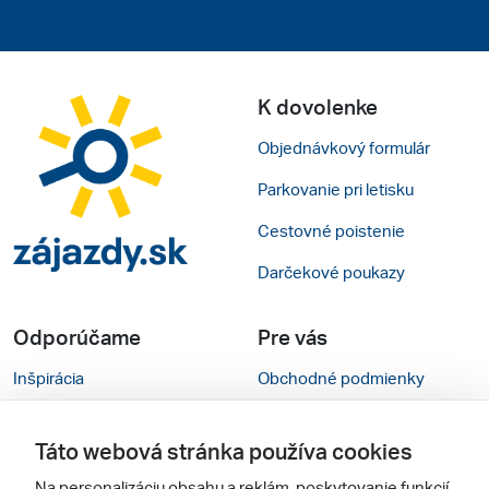
K dovolenke
Objednávkový formulár
Parkovanie pri letisku
Cestovné poistenie
Darčekové poukazy
Odporúčame
Pre vás
Inšpirácia
Obchodné podmienky
Rady na cestu
Kontakty
Táto webová stránka používa cookies
Cestovné kancelárie
Nastavenie cookies
Na personalizáciu obsahu a reklám, poskytovanie funkcií