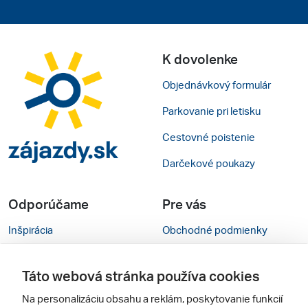
K dovolenke
Objednávkový formulár
Parkovanie pri letisku
Cestovné poistenie
Darčekové poukazy
Odporúčame
Pre vás
Inšpirácia
Obchodné podmienky
Rady na cestu
Kontakty
Táto webová stránka používa cookies
Cestovné kancelárie
Nastavenie cookies
Na personalizáciu obsahu a reklám, poskytovanie funkcií
Zájezdy.cz
Mobilná verzia webu