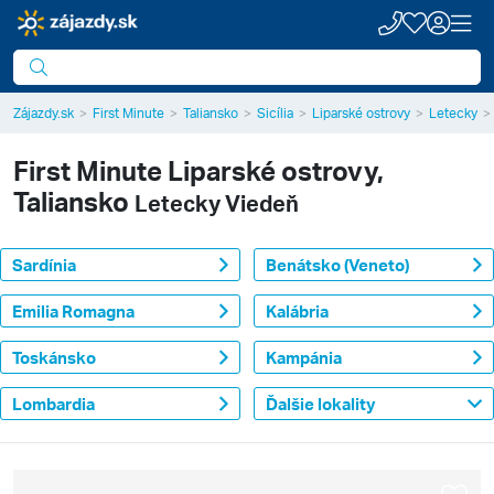
Zájazdy.sk
First Minute
Taliansko
Sicília
Liparské ostrovy
Letecky
First Minute
Liparské ostrovy,
Taliansko
Letecky Viedeň
Sardínia
Benátsko (Veneto)
Emilia Romagna
Kalábria
Toskánsko
Kampánia
Lombardia
Ďalšie lokality