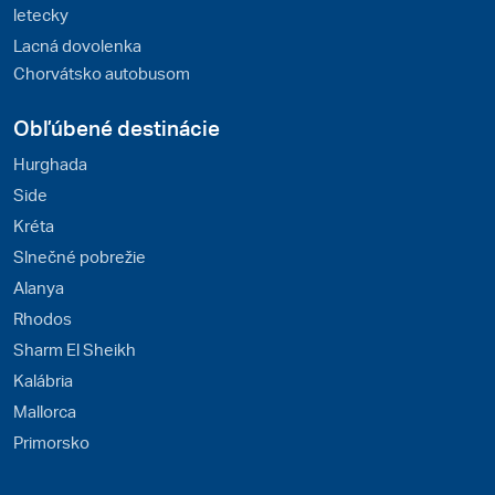
letecky
Lacná dovolenka
Chorvátsko autobusom
Obľúbené destinácie
Hurghada
Side
Kréta
Slnečné pobrežie
Alanya
Rhodos
Sharm El Sheikh
Kalábria
Mallorca
Primorsko