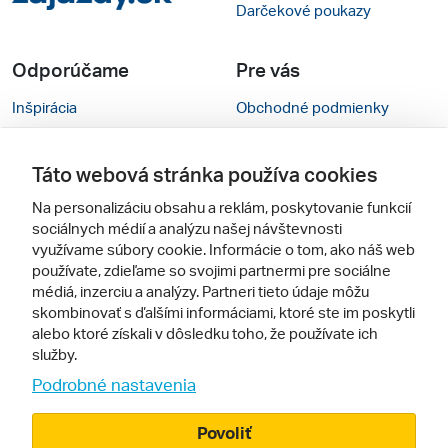
Darčekové poukazy
Odporúčame
Pre vás
Inšpirácia
Obchodné podmienky
Rady na cestu
Kontakty
Táto webová stránka používa cookies
Cestovné kancelárie
Nastavenie cookies
Na personalizáciu obsahu a reklám, poskytovanie funkcií
Zájezdy.cz
Mobilná verzia webu
sociálnych médií a analýzu našej návštevnosti
využívame súbory cookie. Informácie o tom, ako náš web
používate, zdieľame so svojimi partnermi pre sociálne
Sledujte nás
médiá, inzerciu a analýzy. Partneri tieto údaje môžu
skombinovať s ďalšími informáciami, ktoré ste im poskytli
alebo ktoré získali v dôsledku toho, že používate ich
služby.
Podrobné nastavenia
Povoliť
© 2005 - 2026, Zájazdy.sk,