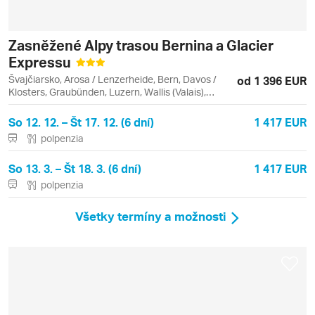
Zasněžené Alpy trasou Bernina a Glacier
Expressu
Švajčiarsko, Arosa / Lenzerheide, Bern, Davos /
od 1 396 EUR
Klosters, Graubünden, Luzern, Wallis (Valais),
Zermatt, Davos, Chur
So 12. 12. – Št 17. 12. (6 dní)
1 417 EUR
polpenzia
So 13. 3. – Št 18. 3. (6 dní)
1 417 EUR
polpenzia
Všetky termíny a možnosti