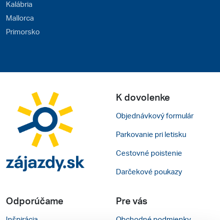
Kalábria
Mallorca
Primorsko
K dovolenke
Objednávkový formulár
Parkovanie pri letisku
Cestovné poistenie
Darčekové poukazy
Odporúčame
Pre vás
Inšpirácia
Obchodné podmienky