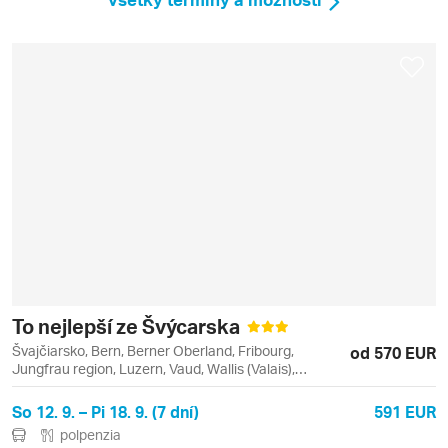
To nejlepší ze Švýcarska
Švajčiarsko, Bern, Berner Oberland, Fribourg,
od 570 EUR
Jungfrau region, Luzern, Vaud, Wallis (Valais),
Zermatt, Ženeva, Grindelwald, Gruyéres, Interlaken,
Lausanne, Lauterbrunnen, Leysin, Montreux, Täsch
So 12. 9. – Pi 18. 9. (7 dní)
591 EUR
polpenzia