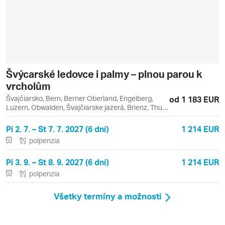
Švýcarské ledovce i palmy – plnou parou k
vrcholům
Švajčiarsko, Bern, Berner Oberland, Engelberg,
od 1 183 EUR
Luzern, Obwalden, Švajčiarske jazerá, Brienz, Thun,
Thunské jazero
Pi 2. 7. – St 7. 7. 2027 (6 dní)
1 214 EUR
polpenzia
Pi 3. 9. – St 8. 9. 2027 (6 dní)
1 214 EUR
polpenzia
Všetky termíny a možnosti