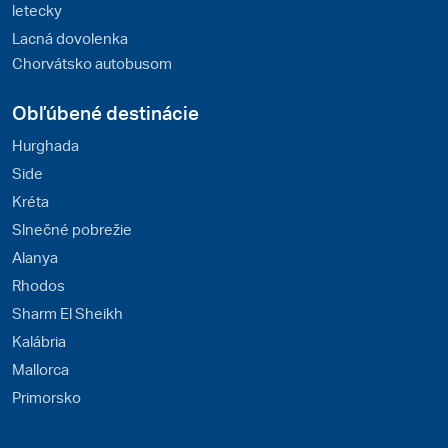
letecky
Lacná dovolenka
Chorvátsko autobusom
Obľúbené destinácie
Hurghada
Side
Kréta
Slnečné pobrežie
Alanya
Rhodos
Sharm El Sheikh
Kalábria
Mallorca
Primorsko