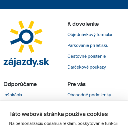
K dovolenke
Objednávkový formulár
Parkovanie pri letisku
Cestovné poistenie
Darčekové poukazy
Odporúčame
Pre vás
Inšpirácia
Obchodné podmienky
Rady na cestu
Kontakty
Táto webová stránka používa cookies
Cestovné kancelárie
Nastavenie cookies
Na personalizáciu obsahu a reklám, poskytovanie funkcií
Zájezdy.cz
Mobilná verzia webu