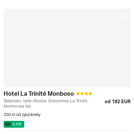
Hotel La Trinité Monboso
Taliansko, Valle d'Aosta, Gressoney-La-Trinitè,
od 192 EUR
Monterosa Ski
250 m od zjazdovky
3.7
/5