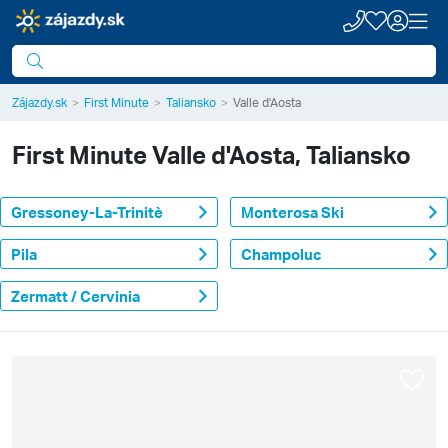
Zájazdy.sk
First Minute
Taliansko
Valle d'Aosta
First Minute
Valle d'Aosta, Taliansko
Gressoney-La-Trinitè
Monterosa Ski
Pila
Champoluc
Zermatt / Cervinia