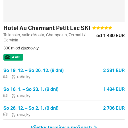
Hotel Au Charmant Petit Lac SKI
Taliansko, Valle d'Aosta, Champoluc, Zermatt /
od 1 430 EUR
Cervinia
300 m od zjazdovky
4.4
/5
So 19. 12. – So 26. 12. (8 dní)
2 381 EUR
raňajky
So 16. 1. – So 23. 1. (8 dní)
1 484 EUR
raňajky
So 26. 12. – So 2. 1. (8 dní)
2 706 EUR
raňajky
Všetky termíny a možnosti