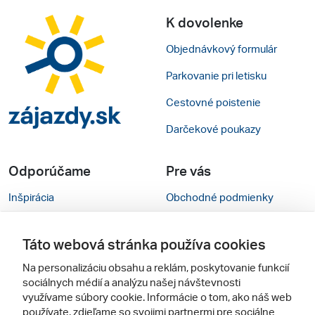
K dovolenke
Objednávkový formulár
Parkovanie pri letisku
Cestovné poistenie
Darčekové poukazy
Odporúčame
Pre vás
Inšpirácia
Obchodné podmienky
Rady na cestu
Kontakty
Táto webová stránka používa cookies
Cestovné kancelárie
Nastavenie cookies
Na personalizáciu obsahu a reklám, poskytovanie funkcií
Zájezdy.cz
Mobilná verzia webu
sociálnych médií a analýzu našej návštevnosti
využívame súbory cookie. Informácie o tom, ako náš web
používate, zdieľame so svojimi partnermi pre sociálne