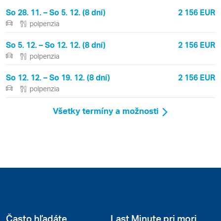
So 28. 11. – So 5. 12. (8 dní)
2 156 EUR
polpenzia
So 5. 12. – So 12. 12. (8 dní)
2 156 EUR
polpenzia
So 12. 12. – So 19. 12. (8 dní)
2 156 EUR
polpenzia
Všetky termíny a možnosti
Často hľadáte
Last Minute pri mori