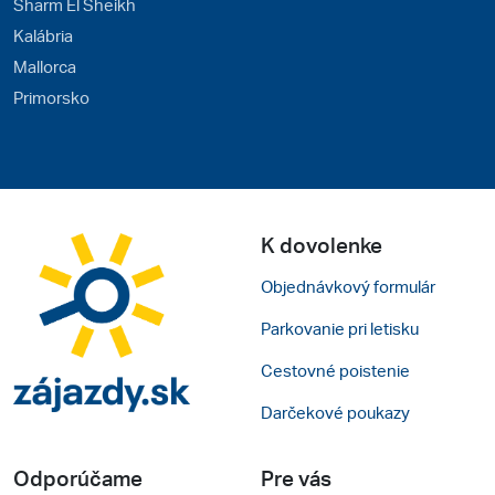
Sharm El Sheikh
Kalábria
Mallorca
Primorsko
K dovolenke
Objednávkový formulár
Parkovanie pri letisku
Cestovné poistenie
Darčekové poukazy
Odporúčame
Pre vás