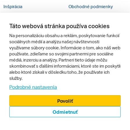
Inšpirácia
Obchodné podmienky
Rady na cestu
Kontakty
Táto webová stránka používa cookies
Cestovné kancelárie
Nastavenie cookies
Na personalizáciu obsahu a reklám, poskytovanie funkcií
Zájezdy.cz
Verzia webu pre PC
sociálnych médií a analýzu našej návštevnosti
využívame súbory cookie. Informácie o tom, ako náš web
používate, zdieľame so svojimi partnermi pre sociálne
Sledujte nás
médiá, inzerciu a analýzy. Partneri tieto údaje môžu
skombinovať s ďalšími informáciami, ktoré ste im poskytli
alebo ktoré získali v dôsledku toho, že používate ich
služby.
Podrobné nastavenia
Povoliť
© 2005 - 2026, Zájazdy.sk,
Odmietnuť
spol. s r.o.