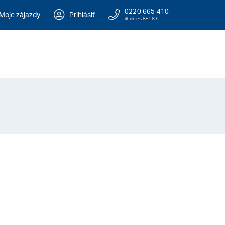
0220 665 410
Moje zájazdy
Prihlásiť
dnes 8–18 h