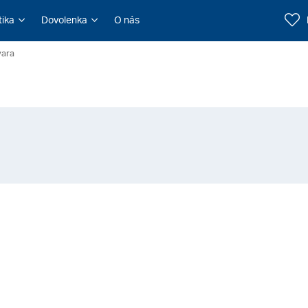
tika
Dovolenka
O nás
vara