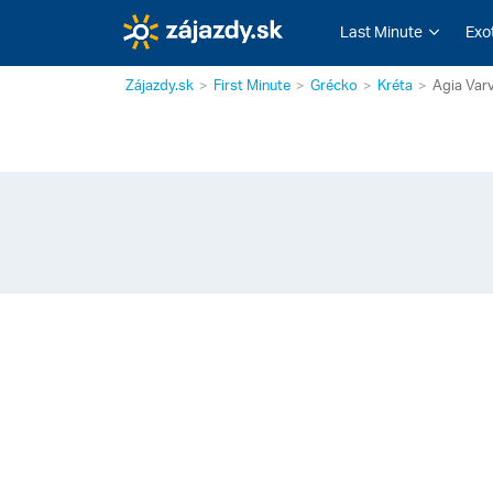
Last Minute
Exo
Zájazdy.sk
First Minute
Grécko
Kréta
Agia Var