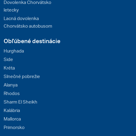
Dovolenka Chorvátsko
letecky
Lacná dovolenka
Chorvátsko autobusom
Obľúbené destinácie
Hurghada
Side
Kréta
Slnečné pobrežie
Alanya
Rhodos
Sharm El Sheikh
Kalábria
Mallorca
Primorsko