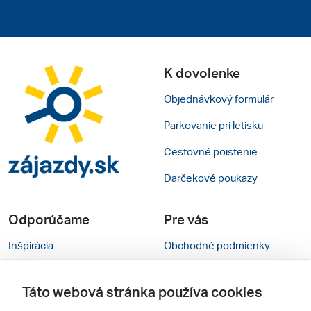
K dovolenke
Objednávkový formulár
Parkovanie pri letisku
Cestovné poistenie
Darčekové poukazy
Odporúčame
Pre vás
Inšpirácia
Obchodné podmienky
Rady na cestu
Kontakty
Táto webová stránka používa cookies
Cestovné kancelárie
Nastavenie cookies