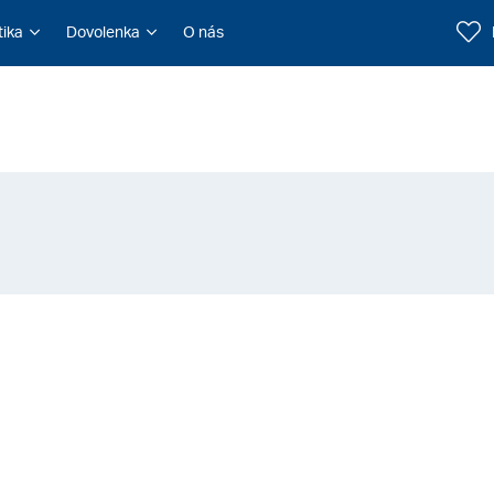
tika
Dovolenka
O nás