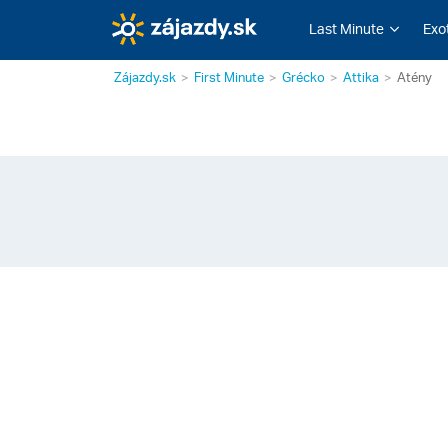
Last Minute
Exo
Zájazdy.sk
First Minute
Grécko
Attika
Atény