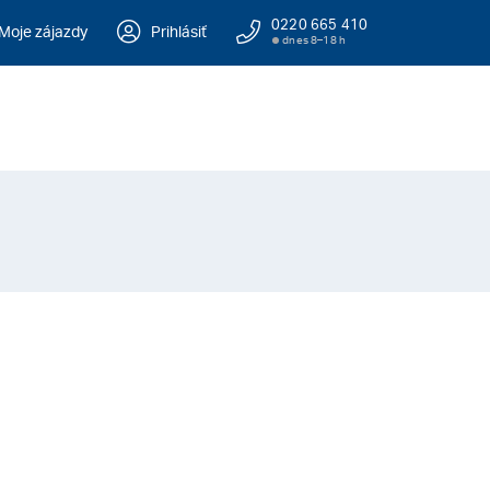
0220 665 410
Moje zájazdy
Prihlásiť
dnes 8–18 h