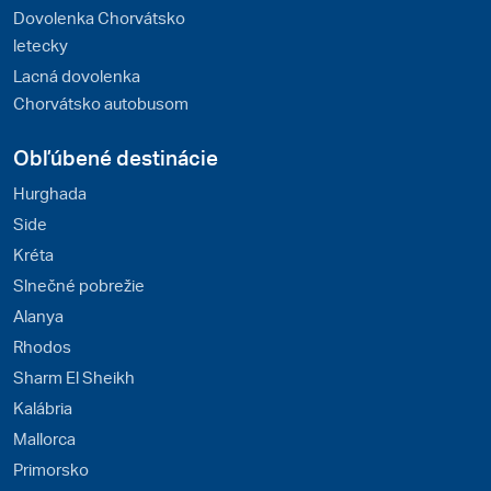
Dovolenka Chorvátsko
letecky
Lacná dovolenka
Chorvátsko autobusom
Obľúbené destinácie
Hurghada
Side
Kréta
Slnečné pobrežie
Alanya
Rhodos
Sharm El Sheikh
Kalábria
Mallorca
Primorsko