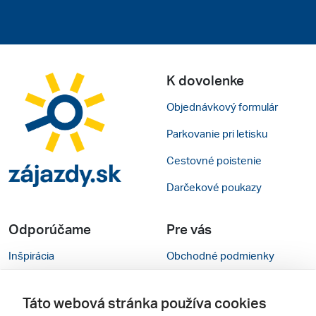
K dovolenke
Objednávkový formulár
Parkovanie pri letisku
Cestovné poistenie
Darčekové poukazy
Odporúčame
Pre vás
Inšpirácia
Obchodné podmienky
Rady na cestu
Kontakty
Táto webová stránka používa cookies
Cestovné kancelárie
Nastavenie cookies