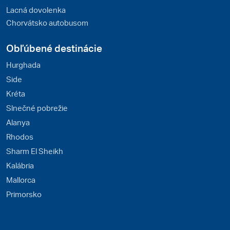
Lacná dovolenka
Chorvátsko autobusom
Obľúbené destinácie
Hurghada
Side
Kréta
Slnečné pobrežie
Alanya
Rhodos
Sharm El Sheikh
Kalábria
Mallorca
Primorsko