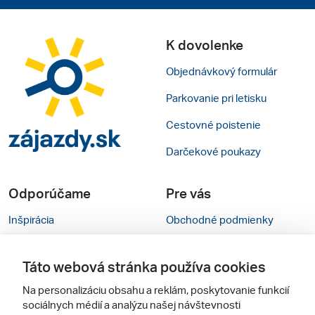
K dovolenke
Objednávkový formulár
Parkovanie pri letisku
Cestovné poistenie
Darčekové poukazy
Odporúčame
Pre vás
Inšpirácia
Obchodné podmienky
Rady na cestu
Kontakty
Táto webová stránka používa cookies
Cestovné kancelárie
Nastavenie cookies
Na personalizáciu obsahu a reklám, poskytovanie funkcií
Zájezdy.cz
Mobilná verzia webu
sociálnych médií a analýzu našej návštevnosti