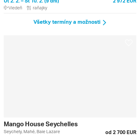
Ut 2. 2. – St 10. 2. (9 dní)
2 972 EUR
Viedeň
raňajky
Všetky termíny a možnosti
Mango House Seychelles
Seychely, Mahé, Baie Lazare
od 2 700 EUR