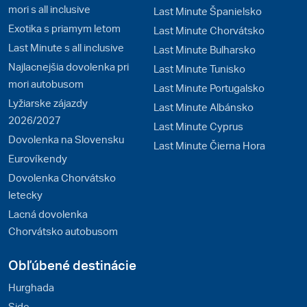
mori s all inclusive
Last Minute Španielsko
Exotika s priamym letom
Last Minute Chorvátsko
Last Minute s all inclusive
Last Minute Bulharsko
Najlacnejšia dovolenka pri
Last Minute Tunisko
mori autobusom
Last Minute Portugalsko
Lyžiarske zájazdy
Last Minute Albánsko
2026/2027
Last Minute Cyprus
Dovolenka na Slovensku
Last Minute Čierna Hora
Eurovíkendy
Dovolenka Chorvátsko
letecky
Lacná dovolenka
Chorvátsko autobusom
Obľúbené destinácie
Hurghada
Side