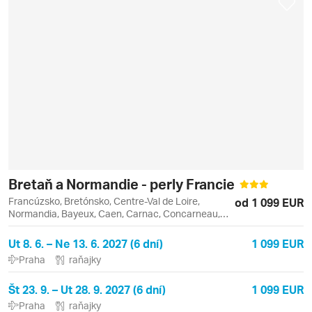
Bretaň a Normandie - perly Francie
Francúzsko, Bretónsko, Centre-Val de Loire,
od 1 099 EUR
Normandia, Bayeux, Caen, Carnac, Concarneau,
Chartres, Locronan, Pleyben, Quimper, Rennes,
Rouen
Ut 8. 6. – Ne 13. 6. 2027 (6 dní)
1 099 EUR
Praha
raňajky
Št 23. 9. – Ut 28. 9. 2027 (6 dní)
1 099 EUR
Praha
raňajky