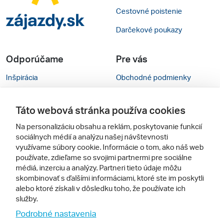
Cestovné poistenie
Darčekové poukazy
Odporúčame
Pre vás
Inšpirácia
Obchodné podmienky
Rady na cestu
Kontakty
Táto webová stránka používa cookies
Cestovné kancelárie
Nastavenie cookies
Na personalizáciu obsahu a reklám, poskytovanie funkcií
Zájezdy.cz
Mobilná verzia webu
sociálnych médií a analýzu našej návštevnosti
využívame súbory cookie. Informácie o tom, ako náš web
používate, zdieľame so svojimi partnermi pre sociálne
Sledujte nás
médiá, inzerciu a analýzy. Partneri tieto údaje môžu
skombinovať s ďalšími informáciami, ktoré ste im poskytli
alebo ktoré získali v dôsledku toho, že používate ich
služby.
Podrobné nastavenia