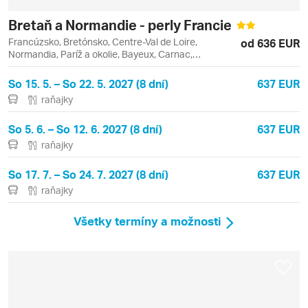
Bretaň a Normandie - perly Francie
Francúzsko, Bretónsko, Centre-Val de Loire,
od 636 EUR
Normandia, Paríž a okolie, Bayeux, Carnac,
Concarneau, Chartres, Locronan, Louvre, Paríž,
Quiberon, Quimper, Rennes
So 15. 5. – So 22. 5. 2027 (8 dní)
637 EUR
raňajky
So 5. 6. – So 12. 6. 2027 (8 dní)
637 EUR
raňajky
So 17. 7. – So 24. 7. 2027 (8 dní)
637 EUR
raňajky
Všetky termíny a možnosti