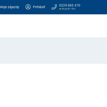
0220 665 410
Moje zájazdy
Prihlásiť
dnes 8–18 h