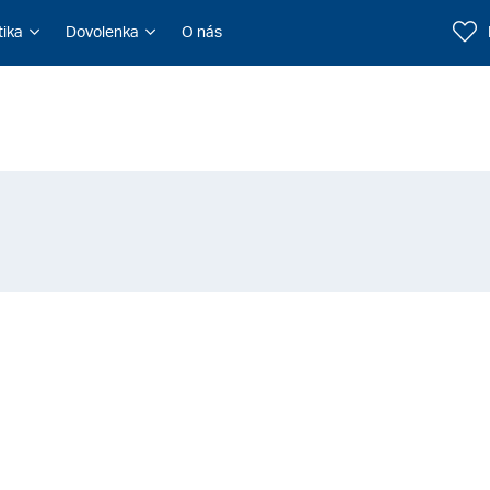
tika
Dovolenka
O nás