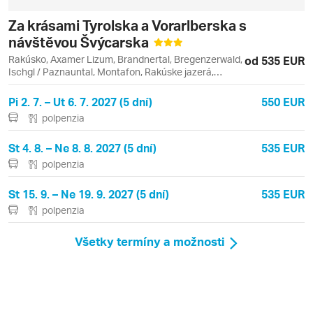
Za krásami Tyrolska a Vorarlberska s
návštěvou Švýcarska
Rakúsko, Axamer Lizum, Brandnertal, Bregenzerwald,
od 535 EUR
Ischgl / Paznauntal, Montafon, Rakúske jazerá,
Tirolsko, Vorarlbersko, Bartholomäberg, Bodamské
jazero, Brand, Bregenz, Innsbruck, Ischgl
Pi 2. 7. – Ut 6. 7. 2027 (5 dní)
550 EUR
polpenzia
St 4. 8. – Ne 8. 8. 2027 (5 dní)
535 EUR
polpenzia
St 15. 9. – Ne 19. 9. 2027 (5 dní)
535 EUR
polpenzia
Všetky termíny a možnosti