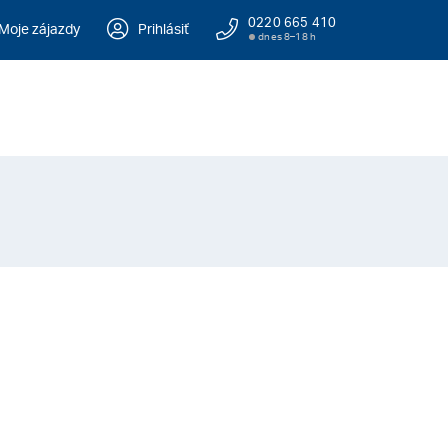
0220 665 410
Moje zájazdy
Prihlásiť
dnes 8–18 h