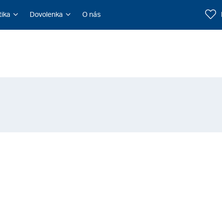
tika
Dovolenka
O nás