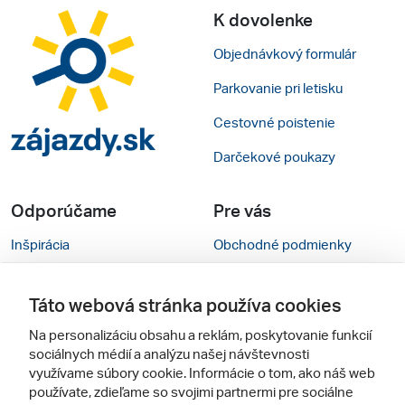
K dovolenke
Objednávkový formulár
Parkovanie pri letisku
Cestovné poistenie
Darčekové poukazy
Odporúčame
Pre vás
Inšpirácia
Obchodné podmienky
Rady na cestu
Kontakty
Táto webová stránka používa cookies
Cestovné kancelárie
Nastavenie cookies
Na personalizáciu obsahu a reklám, poskytovanie funkcií
Zájezdy.cz
Mobilná verzia webu
sociálnych médií a analýzu našej návštevnosti
využívame súbory cookie. Informácie o tom, ako náš web
používate, zdieľame so svojimi partnermi pre sociálne
Sledujte nás