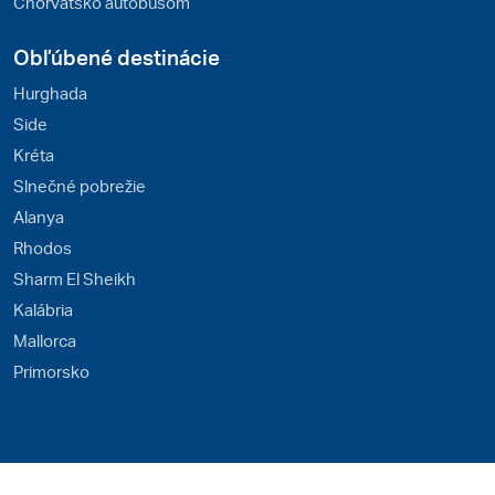
Chorvátsko autobusom
Obľúbené destinácie
Hurghada
Side
Kréta
Slnečné pobrežie
Alanya
Rhodos
Sharm El Sheikh
Kalábria
Mallorca
Primorsko