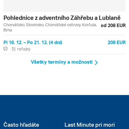
Pohlednice z adventního Záhřebu a Lublaně
Chorvátsko, Slovinsko, Chorvátské ostrovy, Korčula,
od 208 EUR
Brna
Pi 18. 12. – Po 21. 12. (4 dni)
208 EUR
raňajky
Všetky termíny a možnosti
Často hľadáte
Last Minute pri mori