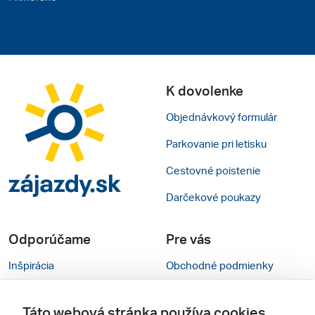
K dovolenke
Objednávkový formulár
Parkovanie pri letisku
Cestovné poistenie
Darčekové poukazy
Odporúčame
Pre vás
Inšpirácia
Obchodné podmienky
Rady na cestu
Kontakty
Táto webová stránka používa cookies