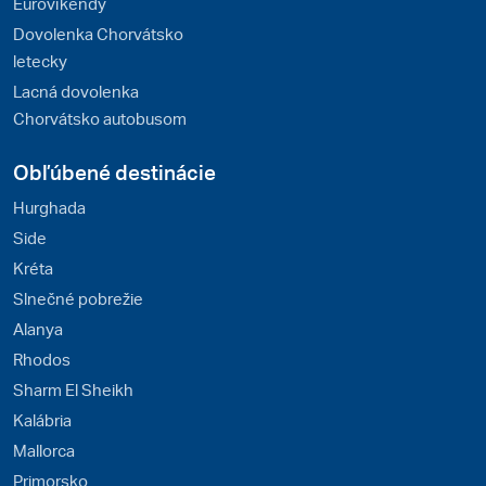
Eurovíkendy
Dovolenka Chorvátsko
letecky
Lacná dovolenka
Chorvátsko autobusom
Obľúbené destinácie
Hurghada
Side
Kréta
Slnečné pobrežie
Alanya
Rhodos
Sharm El Sheikh
Kalábria
Mallorca
Primorsko