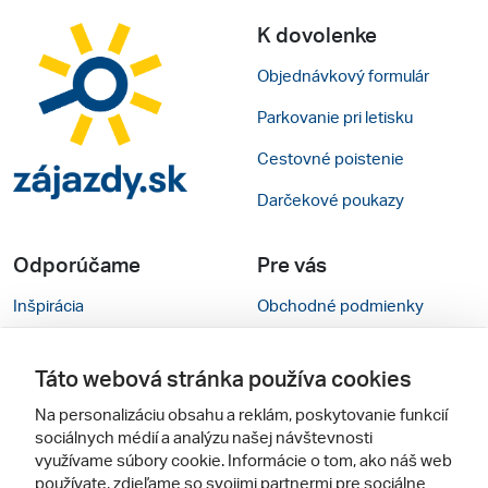
K dovolenke
Objednávkový formulár
Parkovanie pri letisku
Cestovné poistenie
Darčekové poukazy
Odporúčame
Pre vás
Inšpirácia
Obchodné podmienky
Rady na cestu
Kontakty
Táto webová stránka používa cookies
Cestovné kancelárie
Nastavenie cookies
Na personalizáciu obsahu a reklám, poskytovanie funkcií
Zájezdy.cz
Verzia webu pre PC
sociálnych médií a analýzu našej návštevnosti
využívame súbory cookie. Informácie o tom, ako náš web
používate, zdieľame so svojimi partnermi pre sociálne