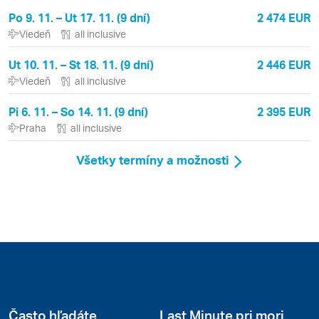
Po 9. 11. – Ut 17. 11. (9 dní)
2 474 EUR
Viedeň
all inclusive
Ut 10. 11. – St 18. 11. (9 dní)
2 446 EUR
Viedeň
all inclusive
Pi 6. 11. – So 14. 11. (9 dní)
2 395 EUR
Praha
all inclusive
Všetky termíny a možnosti
Často hľadáte
Last Minute pri mori