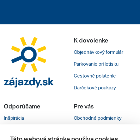
K dovolenke
Objednávkový formulár
Parkovanie pri letisku
Cestovné poistenie
Darčekové poukazy
Odporúčame
Pre vás
Inšpirácia
Obchodné podmienky
Rady na cestu
Kontakty
Táto webová stránka používa cookies