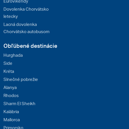
Eurovíkendy
Dovolenka Chorvátsko
letecky
Lacná dovolenka
Chorvátsko autobusom
Obľúbené destinácie
Hurghada
Side
Kréta
Slnečné pobrežie
Alanya
Rhodos
Sharm El Sheikh
Kalábria
Mallorca
Primorsko