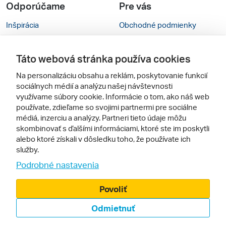
Odporúčame
Pre vás
Inšpirácia
Obchodné podmienky
Rady na cestu
Kontakty
Táto webová stránka používa cookies
Cestovné kancelárie
Nastavenie cookies
Na personalizáciu obsahu a reklám, poskytovanie funkcií
Zájezdy.cz
Mobilná verzia webu
sociálnych médií a analýzu našej návštevnosti
využívame súbory cookie. Informácie o tom, ako náš web
používate, zdieľame so svojimi partnermi pre sociálne
Sledujte nás
médiá, inzerciu a analýzy. Partneri tieto údaje môžu
skombinovať s ďalšími informáciami, ktoré ste im poskytli
alebo ktoré získali v dôsledku toho, že používate ich
služby.
Podrobné nastavenia
Povoliť
© 2005 - 2026, Zájazdy.sk,
Odmietnuť
spol. s r.o.