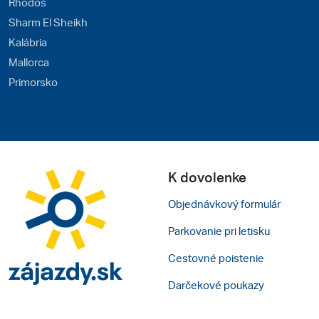
Rhodos
Sharm El Sheikh
Kalábria
Mallorca
Primorsko
K dovolenke
Objednávkový formulár
Parkovanie pri letisku
Cestovné poistenie
Darčekové poukazy