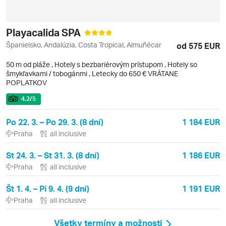
Playacalida SPA
Španielsko, Andalúzia, Costa Tropical, Almuñécar
od 575 EUR
50 m od pláže
,
Hotely s bezbariérovým prístupom
, Hotely so
šmykľavkami / tobogánmi
, Letecky do 650 € VRÁTANE
POPLATKOV
4.2
/5
Po 22. 3. – Po 29. 3. (8 dní)
1 184 EUR
Praha
all inclusive
St 24. 3. – St 31. 3. (8 dní)
1 186 EUR
Praha
all inclusive
Št 1. 4. – Pi 9. 4. (9 dní)
1 191 EUR
Praha
all inclusive
Všetky termíny a možnosti