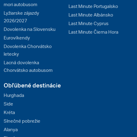
mori autobusom
Last Minute Portugalsko
Lyžiarske zájazdy
Last Minute Albánsko
2026/2027
Last Minute Cyprus
Dovolenka na Slovensku
Last Minute Čierna Hora
Eurovíkendy
Dovolenka Chorvátsko
letecky
Lacná dovolenka
Chorvátsko autobusom
Obľúbené destinácie
Hurghada
Side
Kréta
Slnečné pobrežie
Alanya