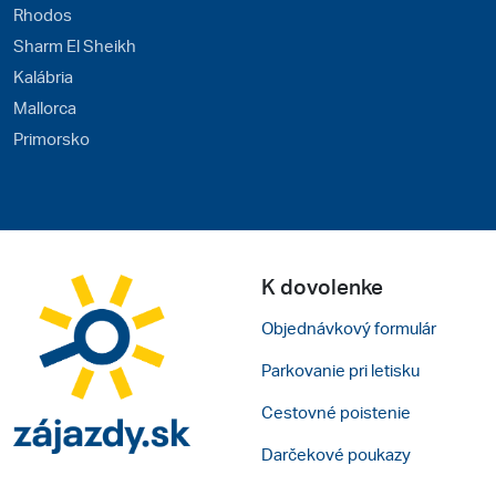
Rhodos
Sharm El Sheikh
Kalábria
Mallorca
Primorsko
K dovolenke
Objednávkový formulár
Parkovanie pri letisku
Cestovné poistenie
Darčekové poukazy