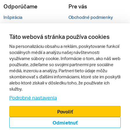
Odporúčame
Pre vás
Inšpirácia
Obchodné podmienky
Rady na cestu
Kontakty
Táto webová stránka používa cookies
Cestovné kancelárie
Nastavenie cookies
Na personalizáciu obsahu a reklám, poskytovanie funkcií
Zájezdy.cz
Mobilná verzia webu
sociálnych médií a analýzu našej návštevnosti
využívame súbory cookie. Informácie o tom, ako náš web
používate, zdieľame so svojimi partnermi pre sociálne
Sledujte nás
médiá, inzerciu a analýzy. Partneri tieto údaje môžu
skombinovať s ďalšími informáciami, ktoré ste im poskytli
alebo ktoré získali v dôsledku toho, že používate ich
služby.
Podrobné nastavenia
Povoliť
© 2005 - 2026, Zájazdy.sk,
Odmietnuť
spol. s r.o.