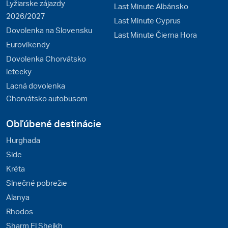
Lyžiarske zájazdy
Last Minute Albánsko
2026/2027
Last Minute Cyprus
Dovolenka na Slovensku
Last Minute Čierna Hora
Eurovíkendy
Dovolenka Chorvátsko
letecky
Lacná dovolenka
Chorvátsko autobusom
Obľúbené destinácie
Hurghada
Side
Kréta
Slnečné pobrežie
Alanya
Rhodos
Sharm El Sheikh