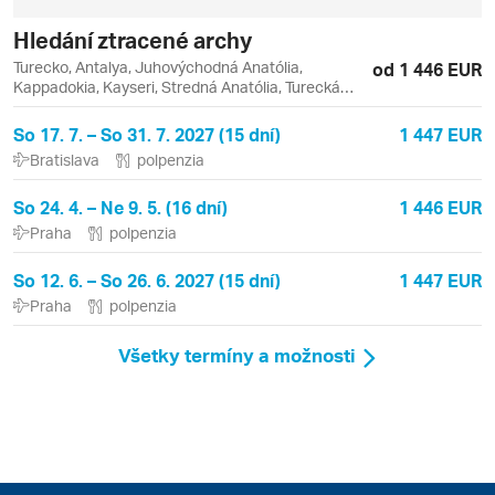
Hledání ztracené archy
Turecko, Antalya, Juhovýchodná Anatólia,
od 1 446 EUR
Kappadokia, Kayseri, Stredná Anatólia, Turecká
riviéra, Východná Anatólia, Dogubeyazit, Erciyes,
Göreme, Kaleici, Kars, Mardin, Midyat
So 17. 7. – So 31. 7. 2027 (15 dní)
1 447 EUR
Bratislava
polpenzia
So 24. 4. – Ne 9. 5. (16 dní)
1 446 EUR
Praha
polpenzia
So 12. 6. – So 26. 6. 2027 (15 dní)
1 447 EUR
Praha
polpenzia
Všetky termíny a možnosti