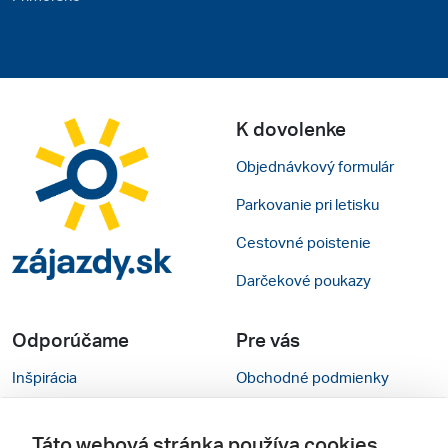
K dovolenke
Objednávkový formulár
Parkovanie pri letisku
Cestovné poistenie
Darčekové poukazy
Odporúčame
Pre vás
Inšpirácia
Obchodné podmienky
Rady na cestu
Kontakty
Táto webová stránka používa cookies