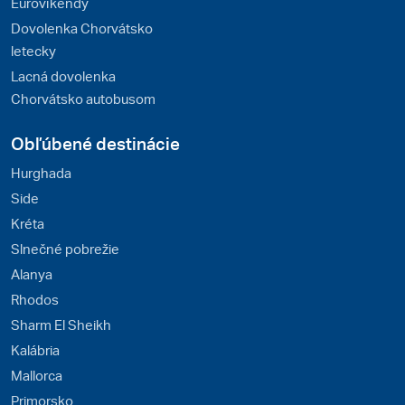
Eurovíkendy
Dovolenka Chorvátsko
letecky
Lacná dovolenka
Chorvátsko autobusom
Obľúbené destinácie
Hurghada
Side
Kréta
Slnečné pobrežie
Alanya
Rhodos
Sharm El Sheikh
Kalábria
Mallorca
Primorsko