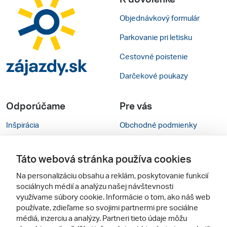
Objednávkový formulár
Parkovanie pri letisku
Cestovné poistenie
Darčekové poukazy
Odporúčame
Pre vás
Inšpirácia
Obchodné podmienky
Rady na cestu
Kontakty
Táto webová stránka používa cookies
Cestovné kancelárie
Nastavenie cookies
Na personalizáciu obsahu a reklám, poskytovanie funkcií
Zájezdy.cz
Mobilná verzia webu
sociálnych médií a analýzu našej návštevnosti
využívame súbory cookie. Informácie o tom, ako náš web
používate, zdieľame so svojimi partnermi pre sociálne
Sledujte nás
médiá, inzerciu a analýzy. Partneri tieto údaje môžu