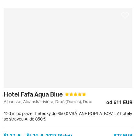
Hotel Fafa Aqua Blue
Albánsko, Albánská riviéra, Drač (Durrës), Drač
od 611 EUR
120 m od pláže
,
Letecky do 650 € VRÁTANE POPLATKOV
, 5* hotely
so stravou AI do 850 €
Št 17. 6. – Št 24. 6. 2027 (8 dní)
827 EUR