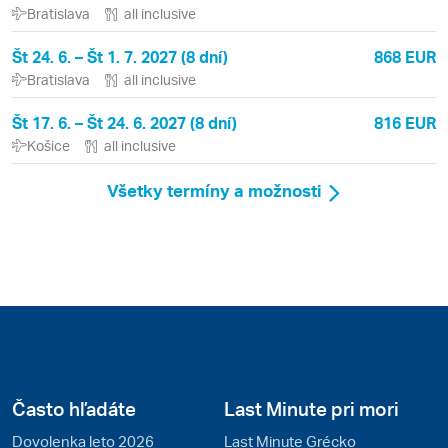
Bratislava
all inclusive
Št 24. 6. – Št 1. 7. 2027 (8 dní)
868 EUR
Bratislava
all inclusive
Št 17. 6. – Št 24. 6. 2027 (8 dní)
816 EUR
Košice
all inclusive
Všetky termíny a možnosti
Často hľadáte
Last Minute pri mori
Dovolenka leto 2026
Last Minute Grécko