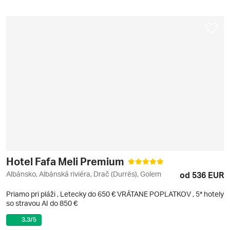
Hotel Fafa Meli Premium
Albánsko, Albánská riviéra, Drač (Durrës), Golem
od 536 EUR
Priamo pri pláži
,
Letecky do 650 € VRÁTANE POPLATKOV
, 5* hotely
so stravou AI do 850 €
3.3
/5