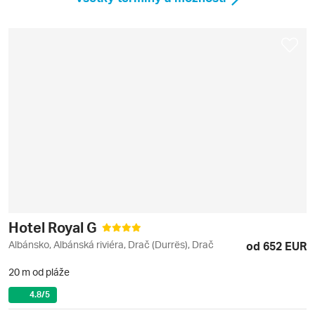
Hotel Royal G
Albánsko, Albánská riviéra, Drač (Durrës), Drač
od 652 EUR
20 m od pláže
4.8
/5