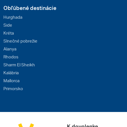
Obľúbené destinácie
Hurghada
Side
Kréta
Slnečné pobrežie
Alanya
Rhodos
Sharm El Sheikh
Kalábria
Mallorca
Primorsko
K dovolenke