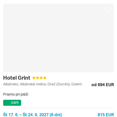
Hotel Grint
Albánsko, Albánská riviéra, Drač (Durrës), Golem
od 694 EUR
Priamo pri pláži
3.8
/5
Št 17. 6. – Št 24. 6. 2027 (8 dní)
815 EUR