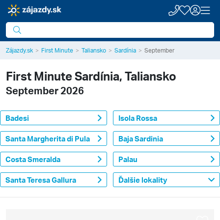
Zájazdy.sk
First Minute
Taliansko
Sardínia
September
First Minute
Sardínia, Taliansko
September 2026
Badesi
Isola Rossa
Santa Margherita di Pula
Baja Sardinia
Costa Smeralda
Palau
Santa Teresa Gallura
Ďalšie lokality