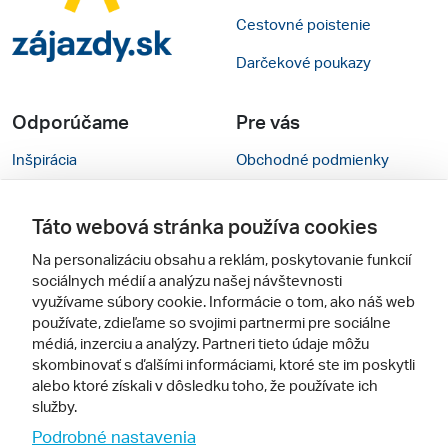
Cestovné poistenie
Darčekové poukazy
Odporúčame
Pre vás
Inšpirácia
Obchodné podmienky
Rady na cestu
Kontakty
Táto webová stránka používa cookies
Cestovné kancelárie
Nastavenie cookies
Na personalizáciu obsahu a reklám, poskytovanie funkcií
Zájezdy.cz
Verzia webu pre PC
sociálnych médií a analýzu našej návštevnosti
využívame súbory cookie. Informácie o tom, ako náš web
používate, zdieľame so svojimi partnermi pre sociálne
Sledujte nás
médiá, inzerciu a analýzy. Partneri tieto údaje môžu
skombinovať s ďalšími informáciami, ktoré ste im poskytli
alebo ktoré získali v dôsledku toho, že používate ich
služby.
Podrobné nastavenia