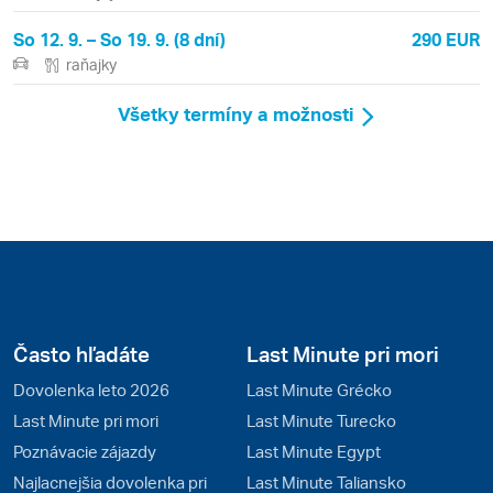
So 12. 9. – So 19. 9. (8 dní)
290 EUR
raňajky
Všetky termíny a možnosti
Často hľadáte
Last Minute pri mori
Dovolenka leto 2026
Last Minute Grécko
Last Minute pri mori
Last Minute Turecko
Poznávacie zájazdy
Last Minute Egypt
Najlacnejšia dovolenka pri
Last Minute Taliansko