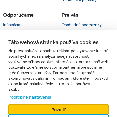
Odporúčame
Pre vás
Inšpirácia
Obchodné podmienky
Rady na cestu
Kontakty
Táto webová stránka používa cookies
Cestovné kancelárie
Nastavenie cookies
Na personalizáciu obsahu a reklám, poskytovanie funkcií
Zájezdy.cz
Mobilná verzia webu
sociálnych médií a analýzu našej návštevnosti
využívame súbory cookie. Informácie o tom, ako náš web
používate, zdieľame so svojimi partnermi pre sociálne
Sledujte nás
médiá, inzerciu a analýzy. Partneri tieto údaje môžu
skombinovať s ďalšími informáciami, ktoré ste im poskytli
alebo ktoré získali v dôsledku toho, že používate ich
služby.
Podrobné nastavenia
Povoliť
© 2005 - 2026, Zájazdy.sk,