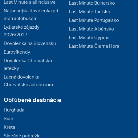
Last Minute s all inclusive
Last Minute Bulharsko
Najlacnejšia dovolenka pri
Last Minute Tunisko
mori autobusom
Last Minute Portugalsko
Lyžiarske zájazdy
Last Minute Albánsko
2026/2027
Last Minute Cyprus
Dovolenka na Slovensku
Last Minute Čierna Hora
Eurovíkendy
Dovolenka Chorvátsko
letecky
Lacná dovolenka
Chorvátsko autobusom
Obľúbené destinácie
Hurghada
Side
Kréta
Slnečné pobrežie