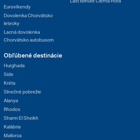
Last Minute Čierna Hora
Eurovíkendy
Dovolenka Chorvátsko
letecky
Lacná dovolenka
Chorvátsko autobusom
Obľúbené destinácie
Hurghada
Side
Kréta
Slnečné pobrežie
Alanya
Rhodos
Sharm El Sheikh
Kalábria
Mallorca